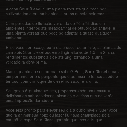
A cepa
Sour Diesel
é uma planta robusta que pode ser
cultivada tanto em ambientes internos quanto externos.
Com períodos de floração variando de 70 a 75 dias em
ambientes internos até meados/final de outubro ao ar livre, é
uma planta versátil que pode se adaptar a quase qualquer
ambiente.
E, se você der espaço para ela crescer ao ar livre, as plantas de
cannabis Sour Diesel podem atingir alturas de 1,5m a 2m, com
rendimentos substanciais de até 2kg, tornando-a uma
verdadeira obra-prima.
Mas e quanto ao seu aroma e sabor? Bem,
Sour Diesel
emana
um perfume forte e pungente que é ao mesmo tempo azedo e
terroso, com um toque de diesel no sabor e aroma.
Seu gosto é igualmente rico, proporcionando uma mistura
deliciosa de sabores doces, picantes e cítricos que deixarão
uma impressão duradoura.
Você está pronto para elevar seu dia a outro nível? Quer você
queira animar sua noite ou fazer fluir sua criatividade pela
manhã, a cepa Sour Diesel garante que faça o truque.