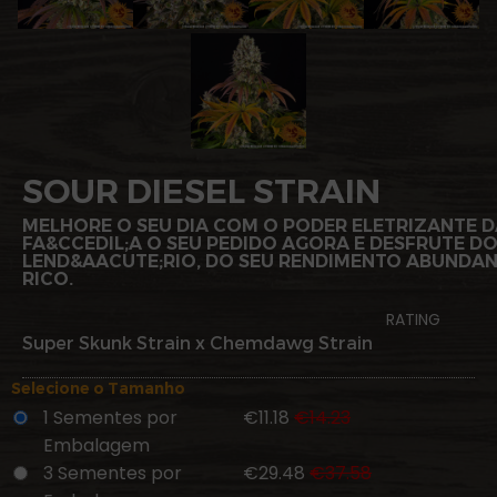
SOUR DIESEL STRAIN
MELHORE O SEU DIA COM O PODER ELETRIZANTE DA
FA&CCEDIL;A O SEU PEDIDO AGORA E DESFRUTE DO
LEND&AACUTE;RIO, DO SEU RENDIMENTO ABUNDAN
RICO.
RATING
Super Skunk Strain x Chemdawg Strain
Selecione o Tamanho
1 Sementes por
€11.18
€14.23
Embalagem
3 Sementes por
€29.48
€37.58