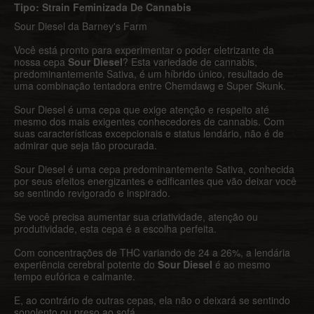
Tipo: Strain Feminizada De Cannabis
Sour Diesel da Barney's Farm
Você está pronto para experimentar o poder eletrizante da
nossa cepa
Sour Diesel
? Esta variedade de cannabis,
predominantemente Sativa, é um híbrido único, resultado de
uma combinação tentadora entre Chemdawg e Super Skunk.
Sour Diesel é uma cepa que exige atenção e respeito até
mesmo dos mais exigentes conhecedores de cannabis. Com
suas características excepcionais e status lendário, não é de
admirar que seja tão procurada.
Sour Diesel é uma cepa predominantemente Sativa, conhecida
por seus efeitos energizantes e edificantes que vão deixar você
se sentindo revigorado e inspirado.
Se você precisa aumentar sua criatividade, atenção ou
produtividade, esta cepa é a escolha perfeita.
Com concentrações de THC variando de 24 a 26%, a lendária
experiência cerebral potente do
Sour Diesel
é ao mesmo
tempo eufórica e calmante.
E, ao contrário de outras cepas, ela não o deixará se sentindo
sonolento ou preso ao sofá.