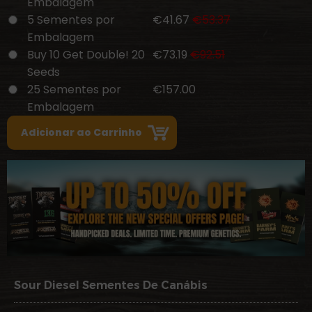
Embalagem
5 Sementes por
€41.67
€53.37
Embalagem
Buy 10 Get Double! 20
€73.19
€92.51
Seeds
25 Sementes por
€157.00
Embalagem
Sour Diesel Sementes De Canábis