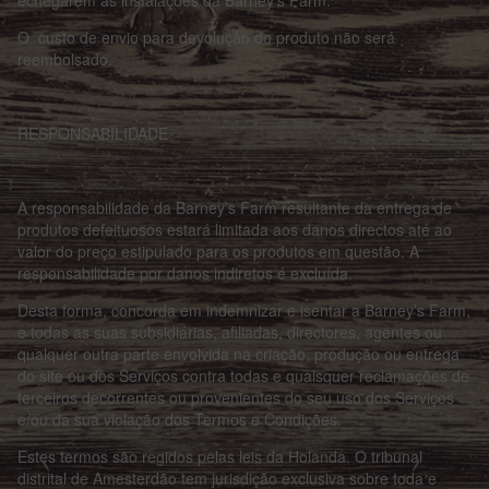
echegarem às instalações da Barney’s Farm.
O custo de envio para devolução do produto não será
reembolsado.
RESPONSABILIDADE
A responsabilidade da Barney’s Farm resultante da entrega de
produtos defeituosos estará limitada aos danos directos até ao
valor do preço estipulado para os produtos em questão. A
responsabilidade por danos indiretos é excluída.
Desta forma, concorda em indemnizar e isentar a Barney’s Farm,
e todas as suas subsidiárias, afiliadas, directores, agentes ou
qualquer outra parte envolvida na criação, produção ou entrega
do site ou dos Serviços contra todas e quaisquer reclamações de
terceiros decorrentes ou provenientes do seu uso dos Serviços
e/ou da sua violação dos Termos e Condições.
Estes termos são regidos pelas leis da Holanda. O tribunal
distrital de Amesterdão tem jurisdição exclusiva sobre toda e