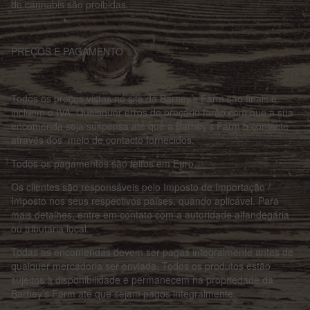
de cannabis são proibidas.
PREÇOS E PAGAMENTO
Todos os preços vistos no site da Barney’s Farm são finais e
incluem o IVA. Quaisquer erros de preçário farão com que a sua
encomenda seja suspensa até que a Barney’s Farm o contacte
através dos meio de contacto fornecidos.
Todos os pagamentos são feitos em Euro.
Os clientes são responsáveis pelo Imposto de Importação /
Imposto nos seus respectivos países, quando aplicável. Para
mais detalhes, entre em contato com a autoridade alfandegária
ou tributária local.
Todas as encomendas devem ser pagas integralmente antes de
qualquer mercadoria ser enviada. Todos os produtos estão
sujeitos à disponibilidade e permanecem na propriedade da
Barney’s Farm até que sejam pagos integralmente.