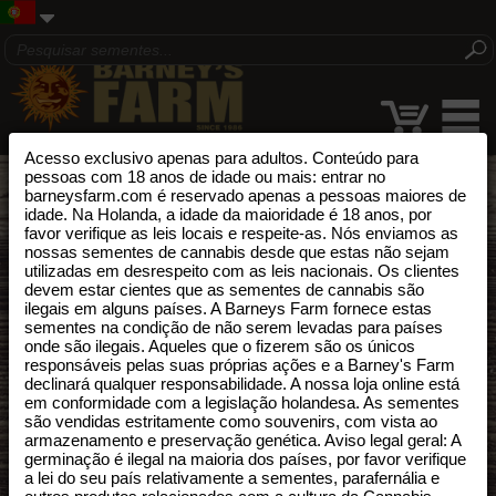
Acesso exclusivo apenas para adultos. Conteúdo para
pessoas com 18 anos de idade ou mais: entrar no
TERMOS & CONDIçõES
barneysfarm.com é reservado apenas a pessoas maiores de
idade. Na Holanda, a idade da maioridade é 18 anos, por
Por favor leia cuidadosamente a informação que se segue.
favor verifique as leis locais e respeite-as. Nós enviamos as
nossas sementes de cannabis desde que estas não sejam
Usando o site "barneysfarm.com" e adquirindo os produtos nele
utilizadas em desrespeito com as leis nacionais. Os clientes
devem estar cientes que as sementes de cannabis são
contido, está a concordar em respeitar os termos e condições
ilegais em alguns países. A Barneys Farm fornece estas
que se seguem.
sementes na condição de não serem levadas para países
onde são ilegais. Aqueles que o fizerem são os únicos
responsáveis pelas suas próprias ações e a Barney's Farm
declinará qualquer responsabilidade. A nossa loja online está
GERAL
em conformidade com a legislação holandesa. As sementes
são vendidas estritamente como souvenirs, com vista ao
armazenamento e preservação genética. Aviso legal geral: A
germinação é ilegal na maioria dos países, por favor verifique
Reconhece e garante que, ao utilizar os serviços no site da
a lei do seu país relativamente a sementes, parafernália e
Barney's Farm tem a idade de 18 anos.