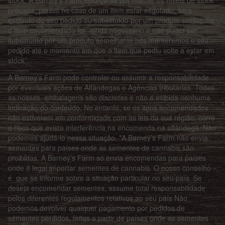
stock. A Barney's Farm esforça-se por manter os níveis de stock
precisos, porém no caso de um item estar esgotado, será
excluído do seu pedido ou substituído por um produto similar. Se
o item encomendado for ainda necessário e não puder ser
substituído por um produto semelhante nós manteremos o seu
pedido até o momento em que o item que pediu volte a estar em
stock.
A Barney’s Farm pode controlar ou assumir a responsabilidade
por eventuais ações de Alfândegas e Agências tributárias. Todas
as nossas embalagens são discretas e não é exibida nenhuma
indicação do conteúdo. No entanto, se os itens encomendados
não estiverem em conformidade com as leis da sua região, corre
o risco que exista interferência na encomenda na alfândega. Não
podemos ajudá-lo nessa situação. *A Barney’s Farm não envia
sementes para países onde as sementes de cannabis são
proibidas. A Barney’s Farm só envia encomendas para países
onde é legal importar sementes de cannabis. O nosso conselho
é que se informe sobre a situação particular no seu país. Se
deseja encomendar sementes, assume total responsabilidade
pelos diferentes regulamentos relativos ao seu país Não
podemos devolver qualquer pagamento por pedidos de
sementes perdidos, feitos a partir de países onde as sementes