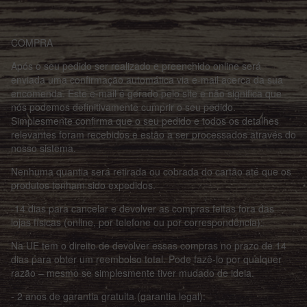
COMPRA
Após o seu pedido ser realizado e preenchido online será
enviada uma confirmação automática via e-mail acerca da sua
encomenda. Este e-mail é gerado pelo site e não significa que
nós podemos definitivamente cumprir o seu pedido.
Simplesmente confirma que o seu pedido e todos os detalhes
relevantes foram recebidos e estão a ser processados através do
nosso sistema.
Nenhuma quantia será retirada ou cobrada do cartão até que os
produtos tenham sido expedidos.
-14 dias para cancelar e devolver as compras feitas fora das
lojas físicas (online, por telefone ou por correspondência):
Na UE tem o direito de devolver essas compras no prazo de 14
dias para obter um reembolso total. Pode fazê-lo por qualquer
razão – mesmo se simplesmente tiver mudado de ideia.
- 2 anos de garantia gratuita (garantia legal):