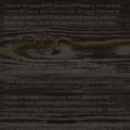
Segundo as regras da UE tem sempre o direito a uma garantia
mínima de 2 anos, sem nenhum custo. As regras nacionais do
seu país podem dar-lhe proteção extra: no entanto, qualquer
desvio das regras da UE deve ser sempre a favor do melhor
interesse do consumidor.
Para mais informações
veja
http://europa.eu/youreurope/citizens/consumers/shopping/guar
returns/index_en.htm
Antes do cliente efectuar pedido e finalizar a compra, deve
concordar com os T&C (Termos e Condições) e deve ser-lhe
apresentada um link directo a estes T&C.
Cada pedido é tratado de forma individual e será encarado como
tal.
Quaisquer pedidos enviados com defeito, danificados ou
incorretos serão reembolsados de acordo com os Termos e
Condições apenas se formos notificados no prazo de 7 dias após
ter recebido a sua encomenda.
Todos os produtos e serviços estão sujeitos à disponibilidade de