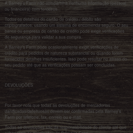
A Barney’s Farm não compartilha nenhuma informação (pessoal
ou financeira) com terceiros.
Todos os detalhes do cartão de crédito / débito são
criptografados, usando um sistema de encomenda seguro. O seu
banco ou empresa de cartão de crédito pode exigir verificações
de segurança para validar a sua compra.
A Barney’s Farm pode ocasionalmente exigir verificações de
crédito para pedidos de natureza substancial ou quando forem
fornecidos detalhes insuficientes. Isso pode resultar no atraso do
seu pedido até que as verificações possam ser concluídas.
DEVOLUÇÕES
Por favor note que todas as devoluções de mercadorias
danificadas/defeituosas devem ser confirmadas pela Barney’s
Farm por telefone, fax, correio ou e-mail.
Todas as devoluções são da responsabilidade do cliente até que