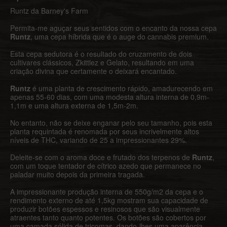
Runtz da Barney's Farm
Permita-me aguçar seus sentidos com o encanto da nossa cepa
Runtz
, uma cepa híbrida que é o auge do cannabis premium.
Esta cepa sedutora é o resultado do cruzamento de dois
cultivares clássicos, Zkittlez e Gelato, resultando em uma
criação divina que certamente o deixará encantado.
Runtz
é uma planta de crescimento rápido, amadurecendo em
apenas 55-60 dias, com uma modesta altura interna de 0,9m-
1,1m e uma altura externa de 1,5m-2m.
No entanto, não se deixe enganar pelo seu tamanho, pois esta
planta requintada é renomada por seus incrivelmente altos
níveis de THC, variando de 25 a impressionantes 29%.
Deleite-se com o aroma doce e frutado dos terpenos de
Runtz
,
com um toque tentador de cítrico azedo que permanece no
paladar muito depois da primeira tragada.
A impressionante produção interna de 550g/m2 da cepa e o
rendimento externo de até 1,5kg mostram sua capacidade de
produzir botões espessos e resinosos que são visualmente
atraentes tanto quanto potentes. Os botões são cobertos por
uma camada sólida de tricomas, dando-lhes uma aparência