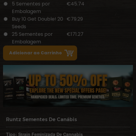
5 Sementes por
€45.74
Embalagem
Buy 10 Get Double! 20
€79.29
Seeds
25 Sementes por
€171.27
Embalagem
Runtz Sementes De Canábis
Tipo: Strain Feminizada De Cannabis