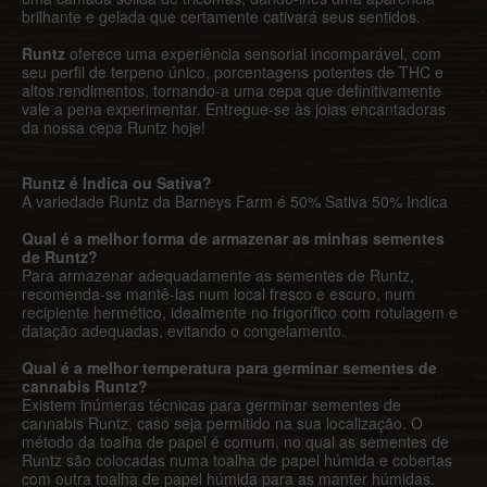
brilhante e gelada que certamente cativará seus sentidos.
Runtz
oferece uma experiência sensorial incomparável, com
seu perfil de terpeno único, porcentagens potentes de THC e
altos rendimentos, tornando-a uma cepa que definitivamente
vale a pena experimentar. Entregue-se às joias encantadoras
da nossa cepa Runtz hoje!
Runtz é Indica ou Sativa?
A variedade Runtz da Barneys Farm é 50% Sativa 50% Indica
Qual é a melhor forma de armazenar as minhas sementes
de Runtz?
Para armazenar adequadamente as sementes de Runtz,
recomenda-se mantê-las num local fresco e escuro, num
recipiente hermético, idealmente no frigorífico com rotulagem e
datação adequadas, evitando o congelamento.
Qual é a melhor temperatura para germinar sementes de
cannabis Runtz?
Existem inúmeras técnicas para germinar sementes de
cannabis Runtz, caso seja permitido na sua localização. O
método da toalha de papel é comum, no qual as sementes de
Runtz são colocadas numa toalha de papel húmida e cobertas
com outra toalha de papel húmida para as manter húmidas.