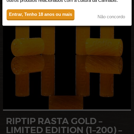
outros produtos relacionados com a cultura da Cannabis.
Entrar, Tenho 18 anos ou mais
Não concordo
RIPTIP RASTA GOLD –
LIMITED EDITION (1–200) –