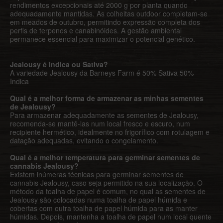
rendimentos excepcionais até 2000 g por planta quando
adequadamente mantidas. As colheitas outdoor completam-se
em meados de outubro, permitindo expressão completa dos
perfis de terpenos e canabinóides. A gestão ambiental
permanece essencial para maximizar o potencial genético.
Jealousy é Indica ou Sativa?
A variedade Jealousy da Barneys Farm é 50% Sativa 50%
Indica
Qual é a melhor forma de armazenar as minhas sementes
de Jealousy?
Para armazenar adequadamente as sementes de Jealousy,
recomenda-se mantê-las num local fresco e escuro, num
recipiente hermético, idealmente no frigorífico com rotulagem e
datação adequadas, evitando o congelamento.
Qual é a melhor temperatura para germinar sementes de
cannabis Jealousy?
Existem inúmeras técnicas para germinar sementes de
cannabis Jealousy, caso seja permitido na sua localização. O
método da toalha de papel é comum, no qual as sementes de
Jealousy são colocadas numa toalha de papel húmida e
cobertas com outra toalha de papel húmida para as manter
húmidas. Depois, mantenha a toalha de papel num local quente