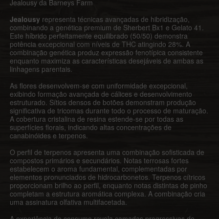
Jealousy da Barneys Farm
Jealousy
representa técnicas avançadas de hibridização,
combinando a genética premium de Sherbert Bx1 e Gelato 41.
Este híbrido perfeitamente equilibrado (50/50) demonstra
potência excepcional com níveis de THC atingindo 28%. A
combinação genética produz expressão fenotípica consistente
enquanto maximiza as características desejáveis de ambas as
linhagens parentais.
As flores desenvolvem-se com uniformidade excepcional,
exibindo formação avançada de cálices e desenvolvimento
estruturado. Sítios densos de botões demonstram produção
significativa de tricomas durante todo o processo de maturação.
A cobertura cristalina de resina estende-se por todas as
superfícies florais, indicando altas concentrações de
canabinóides e terpenos.
O perfil de terpenos apresenta uma combinação sofisticada de
compostos primários e secundários. Notas terrosas fortes
estabelecem o aroma fundamental, complementadas por
elementos pronunciados de hidrocarbonetos. Terpenos cítricos
proporcionam brilho ao perfil, enquanto notas distintas de pinho
completam a estrutura aromática complexa. A combinação cria
uma assinatura olfativa multifacetada.
A experiência de consumo revela camadas progressivas de