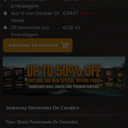
Embalagem
Buy 10 Get Double! 20
€59.97
€92.51
Seeds
25 Sementes por
€128.45
Embalagem
Jealousy Sementes De Canábis
Tipo: Strain Feminizada De Cannabis