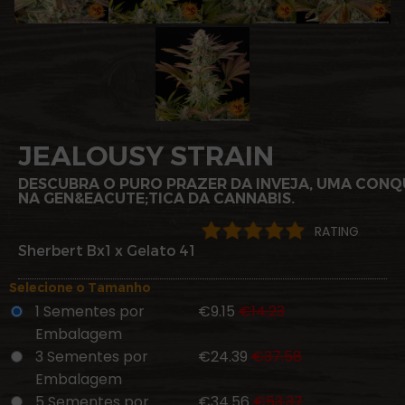
JEALOUSY STRAIN
DESCUBRA O PURO PRAZER DA INVEJA, UMA CON
NA GEN&EACUTE;TICA DA CANNABIS.
RATING
Sherbert Bx1 x Gelato 41
Selecione o Tamanho
1 Sementes por
€9.15
€14.23
Embalagem
3 Sementes por
€24.39
€37.58
Embalagem
5 Sementes por
€34.56
€53.37