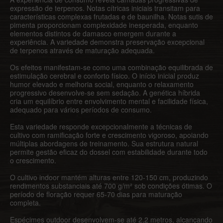
expressão de terpenos. Notas cítricas iniciais transitam para
características complexas frutadas e de baunilha. Notas sutis de
pimenta proporcionam complexidade inesperada, enquanto
elementos distintos de damasco emergem durante a
experiência. A variedade demonstra preservação excepcional
de terpenos através de maturação adequada.
Os efeitos manifestam-se como uma combinação equilibrada de
estimulação cerebral e conforto físico. O início inicial produz
humor elevado e melhoria social, enquanto o relaxamento
progressivo desenvolve-se sem sedação. A genética híbrida
cria um equilíbrio entre envolvimento mental e facilidade física,
adequado para vários períodos de consumo.
Esta variedade responde excepcionalmente a técnicas de
cultivo com ramificação forte e crescimento vigoroso, apoiando
múltiplas abordagens de treinamento. Sua estrutura natural
permite gestão eficaz do dossel com estabilidade durante todo
o crescimento.
O cultivo indoor mantém alturas entre 120-150 cm, produzindo
rendimentos substanciais até 700 g/m² sob condições ótimas. O
período de floração requer 65-70 dias para maturação
completa.
Espécimes outdoor desenvolvem-se até 2,2 metros, alcançando