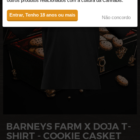
outros produtos relacionados com a cultura da Cannabis.
Entrar, Tenho 18 anos ou mais
Não concordo
BARNEYS FARM X DOJA T-
SHIRT - COOKIE CASKET