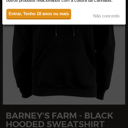
outros produtos relacionados com a cultura da Cannabis.
Entrar, Tenho 18 anos ou mais
Não concordo
BARNEY'S FARM - BLACK
HOODED SWEATSHIRT